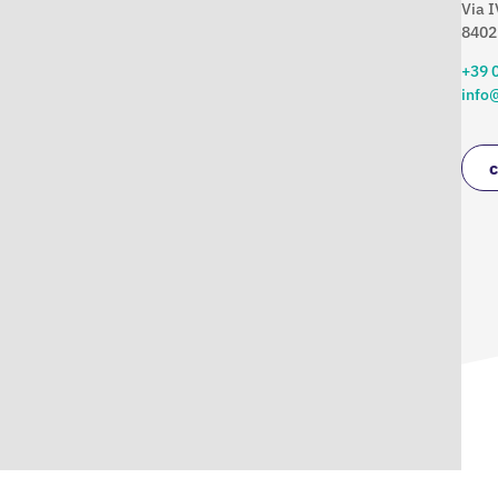
Via I
84025
+39 
info@
c