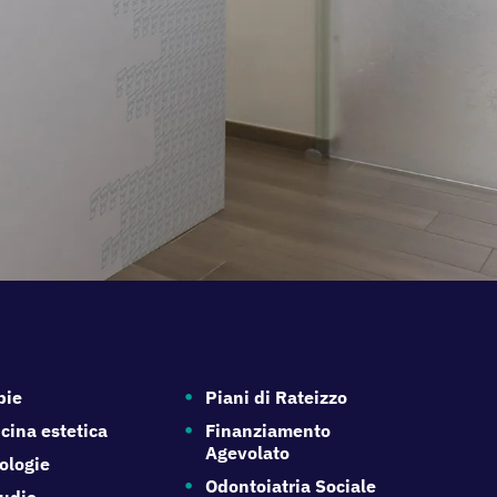
pie
Piani di Rateizzo
cina estetica
Finanziamento
Agevolato
ologie
Odontoiatria Sociale
tudio