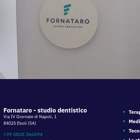
Fornataro - studio dentistico
Tera
Via IV Giornate di Napoli, 1
Medi
84025 Eboli (SA)
Tecn
+39 0828 366594
Lo s