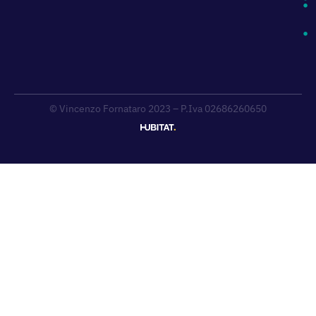
© Vincenzo Fornataro 2023 – P.Iva 02686260650