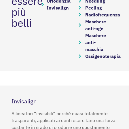
essere
Ortodonzia
Needling
Invisalign
Peeling
più
Radiofrequenza
belli
Maschere
anti-age
Maschere
anti-
macchia
Ossigenoterapia
Invisalign
Allineatori “invisibili” perché quasi totalmente
trasparenti, applicati ai denti esercitano una forza
costante in grado di produrre uno spostamento